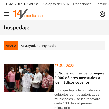
common.go-to-content
TEMAS DESTACADOS
Colapso del SEN
Donaciones
Feminici
Navegación
hospedaje
Para ayudar a 14ymedio
APOYO
27 JUL 2022
El Gobierno mexicano pagará
2.000 dólares mensuales a
los médicos cubanos
El hospedaje y la comida serán
cubiertos por las autoridades
municipales y se les renovará
cada 180 días el permiso
migratorio