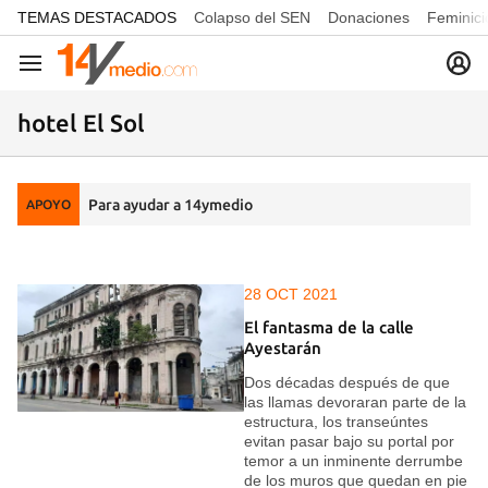
common.go-to-content
TEMAS DESTACADOS
Colapso del SEN
Donaciones
Feminici
Navegación
hotel El Sol
Para ayudar a 14ymedio
APOYO
28 OCT 2021
El fantasma de la calle
Ayestarán
Dos décadas después de que
las llamas devoraran parte de la
estructura, los transeúntes
evitan pasar bajo su portal por
temor a un inminente derrumbe
de los muros que quedan en pie