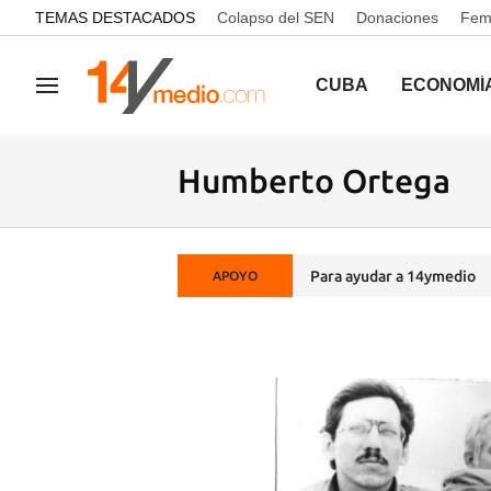
common.go-to-content
TEMAS DESTACADOS
Colapso del SEN
Donaciones
Femi
CUBA
ECONOMÍ
Navegación
Humberto Ortega
Para ayudar a 14ymedio
APOYO