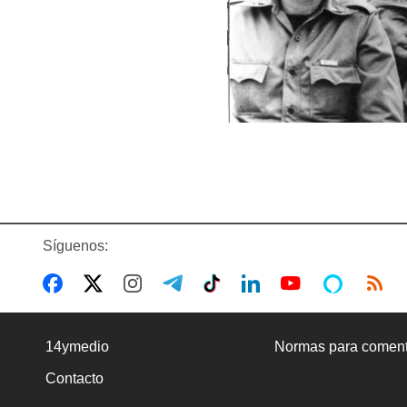
Síguenos:
14ymedio
Normas para coment
Contacto