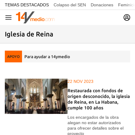
common.go-to-content
TEMAS DESTACADOS
Colapso del SEN
Donaciones
Feminici
Navegación
Iglesia de Reina
Para ayudar a 14ymedio
APOYO
22 NOV 2023
Restaurada con fondos de
origen desconocido, la iglesia
de Reina, en La Habana,
cumple 100 años
Los encargados de la obra
alegan no estar autorizados
para ofrecer detalles sobre el
proyecto