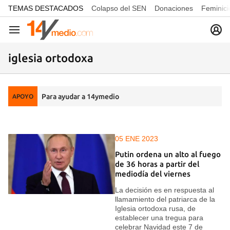
common.go-to-content
TEMAS DESTACADOS
Colapso del SEN
Donaciones
Feminici
Navegación
iglesia ortodoxa
Para ayudar a 14ymedio
APOYO
05 ENE 2023
Putin ordena un alto al fuego
de 36 horas a partir del
mediodía del viernes
La decisión es en respuesta al
llamamiento del patriarca de la
Iglesia ortodoxa rusa, de
establecer una tregua para
celebrar Navidad este 7 de