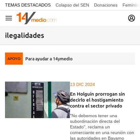
common.go-to-content
TEMAS DESTACADOS
Colapso del SEN
Donaciones
Feminici
Navegación
ilegalidades
Para ayudar a 14ymedio
APOYO
13 DIC 2024
En Holguín prorrogan sin
decirlo el hostigamiento
contra el sector privado
"No debemos tener una
subordinación directa del
Estado", reclama un
comerciante en una reunión con
las autoridades en Bayamo