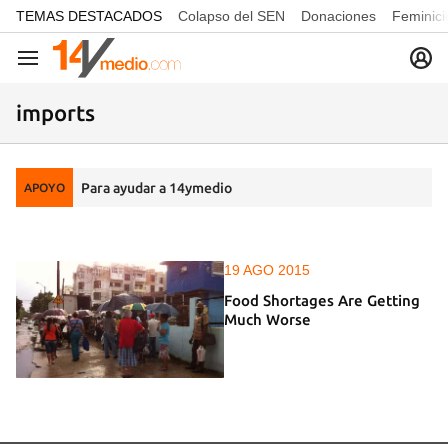
common.go-to-content
TEMAS DESTACADOS
Colapso del SEN
Donaciones
Feminici
Navegación
imports
Para ayudar a 14ymedio
APOYO
19 AGO 2015
Food Shortages Are Getting
Much Worse