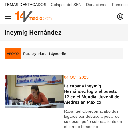
common.go-to-content
TEMAS DESTACADOS
Colapso del SEN
Donaciones
Feminici
Navegación
Ineymig Hernández
Para ayudar a 14ymedio
APOYO
04 OCT 2023
La cubana Ineymig
Hernández logra el puesto
12 en el Mundial Juvenil de
Ajedrez en México
Roxángel Obregón acabó dos
lugares por debajo, a pesar de
su desempeño sobresaliente en
el torneo femenino