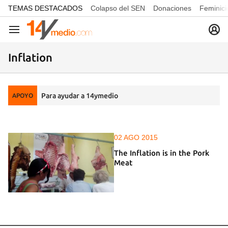
common.go-to-content
TEMAS DESTACADOS
Colapso del SEN
Donaciones
Feminici
Navegación
Inflation
Para ayudar a 14ymedio
APOYO
02 AGO 2015
The Inflation is in the Pork
Meat