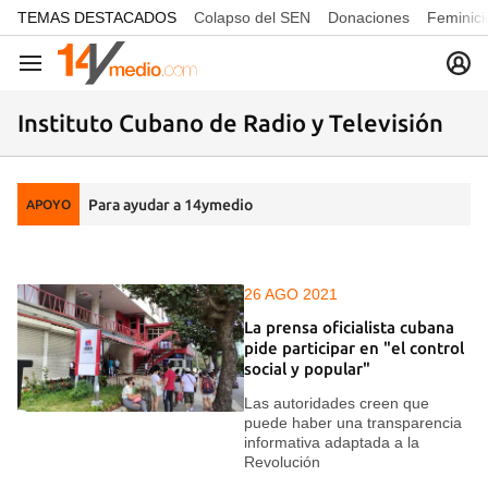
common.go-to-content
TEMAS DESTACADOS
Colapso del SEN
Donaciones
Feminici
Navegación
Instituto Cubano de Radio y Televisión
Para ayudar a 14ymedio
APOYO
26 AGO 2021
La prensa oficialista cubana
pide participar en "el control
social y popular"
Las autoridades creen que
puede haber una transparencia
informativa adaptada a la
Revolución