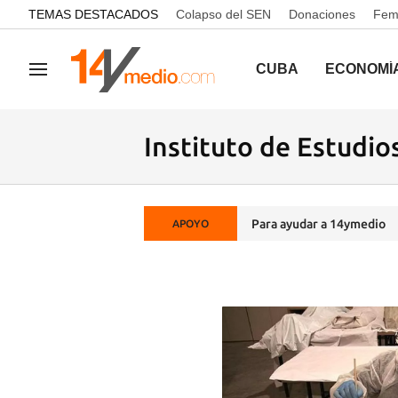
common.go-to-content
TEMAS DESTACADOS
Colapso del SEN
Donaciones
Femi
CUBA
ECONOMÍ
Navegación
Instituto de Estudio
Para ayudar a 14ymedio
APOYO