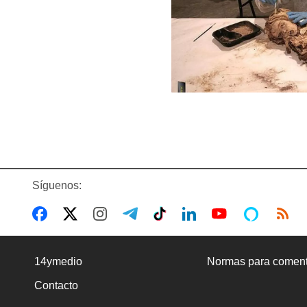
Síguenos:
14ymedio
Normas para coment
Contacto