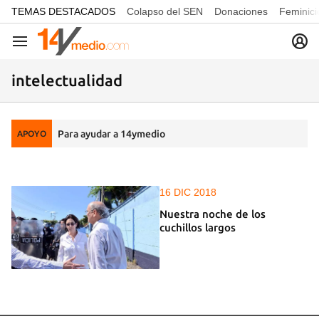
common.go-to-content
TEMAS DESTACADOS
Colapso del SEN
Donaciones
Feminici
Navegación
intelectualidad
Para ayudar a 14ymedio
APOYO
16 DIC 2018
Nuestra noche de los
cuchillos largos