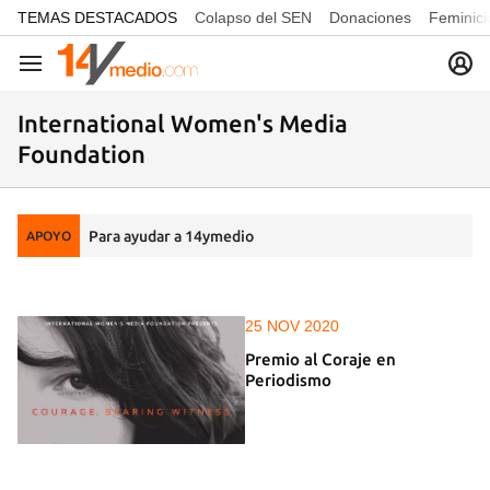
common.go-to-content
TEMAS DESTACADOS
Colapso del SEN
Donaciones
Feminici
Navegación
International Women's Media
Foundation
Para ayudar a 14ymedio
APOYO
25 NOV 2020
Premio al Coraje en
Periodismo