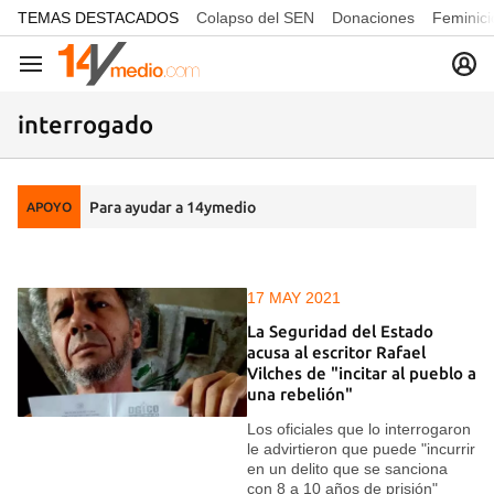
common.go-to-content
TEMAS DESTACADOS
Colapso del SEN
Donaciones
Feminici
Navegación
interrogado
Para ayudar a 14ymedio
APOYO
17 MAY 2021
La Seguridad del Estado
acusa al escritor Rafael
Vilches de "incitar al pueblo a
una rebelión"
Los oficiales que lo interrogaron
le advirtieron que puede "incurrir
en un delito que se sanciona
con 8 a 10 años de prisión"