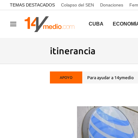
common.go-to-content
TEMAS DESTACADOS
Colapso del SEN
Donaciones
Femi
CUBA
ECONOMÍ
Navegación
itinerancia
Para ayudar a 14ymedio
APOYO