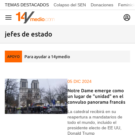
common.go-to-content
TEMAS DESTACADOS
Colapso del SEN
Donaciones
Feminici
Navegación
jefes de estado
Para ayudar a 14ymedio
APOYO
05 DIC 2024
Notre Dame emerge como
un lugar de "unidad" en el
convulso panorama francés
La catedral recibirá en su
reapertura a mandatarios de
todo el mundo, incluido el
presidente electo de EE UU,
Donald Trump