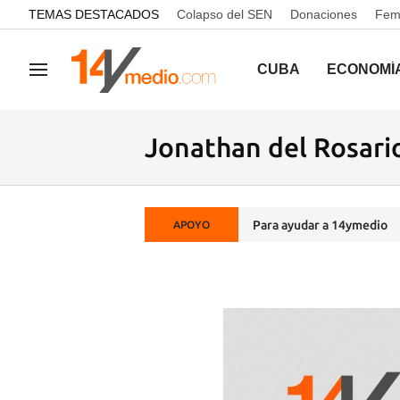
common.go-to-content
TEMAS DESTACADOS
Colapso del SEN
Donaciones
Femi
CUBA
ECONOMÍ
Navegación
Jonathan del Rosari
Para ayudar a 14ymedio
APOYO