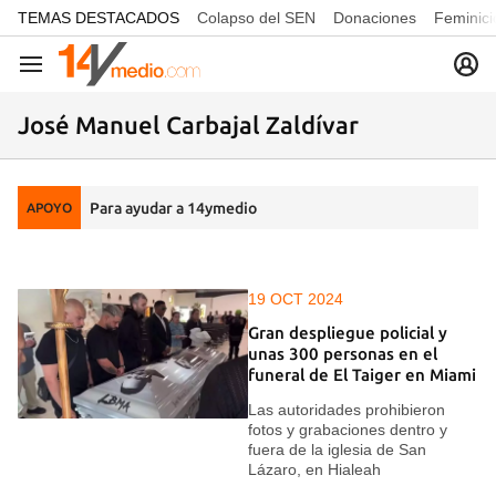
common.go-to-content
TEMAS DESTACADOS
Colapso del SEN
Donaciones
Feminici
Navegación
José Manuel Carbajal Zaldívar
Para ayudar a 14ymedio
APOYO
19 OCT 2024
Gran despliegue policial y
unas 300 personas en el
funeral de El Taiger en Miami
Las autoridades prohibieron
fotos y grabaciones dentro y
fuera de la iglesia de San
Lázaro, en Hialeah