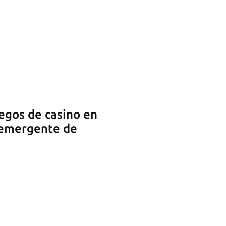
uegos de casino en
 emergente de