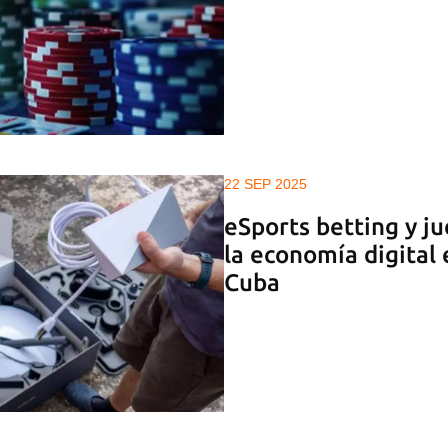
22 SEP 2025
eSports betting y j
la economía digital
Cuba