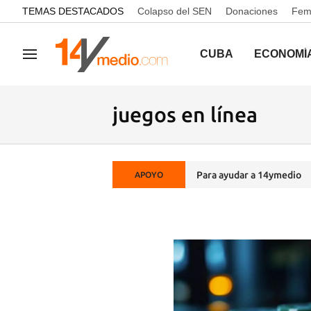
common.go-to-content
TEMAS DESTACADOS
Colapso del SEN
Donaciones
Femi
CUBA
ECONOMÍ
Navegación
juegos en línea
Para ayudar a 14ymedio
APOYO