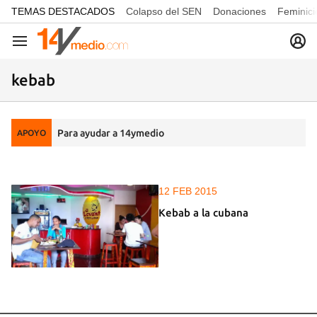
common.go-to-content
TEMAS DESTACADOS
Colapso del SEN
Donaciones
Feminici
Navegación
kebab
Para ayudar a 14ymedio
APOYO
12 FEB 2015
Kebab a la cubana