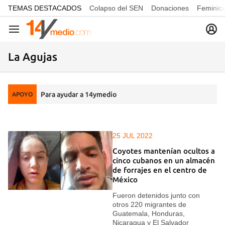
common.go-to-content
TEMAS DESTACADOS
Colapso del SEN
Donaciones
Feminici
Navegación
La Agujas
Para ayudar a 14ymedio
APOYO
25 JUL 2022
Coyotes mantenían ocultos a
cinco cubanos en un almacén
de forrajes en el centro de
México
Fueron detenidos junto con
otros 220 migrantes de
Guatemala, Honduras,
Nicaragua y El Salvador