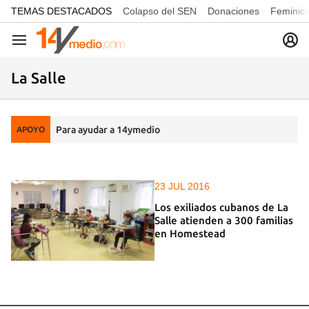
common.go-to-content
TEMAS DESTACADOS
Colapso del SEN
Donaciones
Feminici
Navegación
La Salle
Para ayudar a 14ymedio
APOYO
23 JUL 2016
Los exiliados cubanos de La
Salle atienden a 300 familias
en Homestead