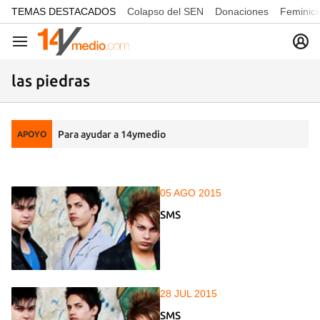
common.go-to-content
TEMAS DESTACADOS
Colapso del SEN
Donaciones
Feminici
Navegación
las piedras
Para ayudar a 14ymedio
APOYO
05 AGO 2015
SMS
28 JUL 2015
SMS