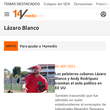
common.go-to-content
TEMAS DESTACADOS
Colapso del SEN
Donaciones
Feminici
Navegación
Lázaro Blanco
Para ayudar a 14ymedio
APOYO
06 SEP 2021
Los peloteros cubanos Lázaro
Blanco y Andy Rodríguez
tramitan el asilo político en
EE UU
También trascendió que fue
admitido en suelo
estadounidense el exreceptor de
Industriales Alejandro Regueira