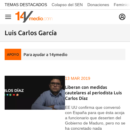
common.go-to-content
TEMAS DESTACADOS
Colapso del SEN
Donaciones
Feminici
Navegación
Luis Carlos García
Para ayudar a 14ymedio
APOYO
13 MAR 2019
Liberan con medidas
cautelares al periodista Luis
Carlos Díaz
EE UU confirma que conversó
con España para que ésta acoja
a funcionario que deserten del
Gobierno de Maduro, pero no se
ha concretado nada