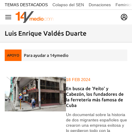
common.go-to-content
TEMAS DESTACADOS
Colapso del SEN
Donaciones
Feminici
Navegación
Luis Enrique Valdés Duarte
Para ayudar a 14ymedio
APOYO
18 FEB 2024
En busca de 'Feíto' y
Cabezón, los fundadores de
la ferretería más famosa de
Cuba
Un documental sobre la historia
de dos migrantes españoles que
crearon una empresa exitosa y
lo perdieron todo con la