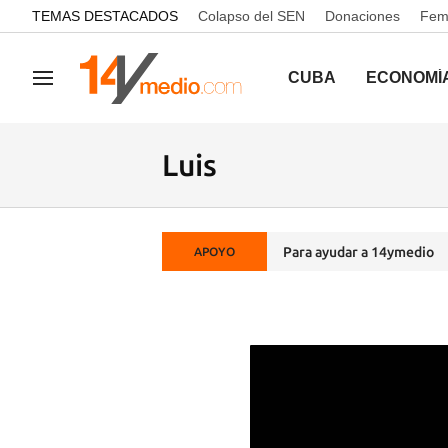
common.go-to-content
TEMAS DESTACADOS
Colapso del SEN
Donaciones
Femi
CUBA
ECONOMÍ
Navegación
Luis
Para ayudar a 14ymedio
APOYO