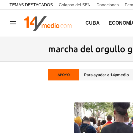
common.go-to-content
TEMAS DESTACADOS
Colapso del SEN
Donaciones
Femi
CUBA
ECONOMÍ
Navegación
marcha del orgullo 
Para ayudar a 14ymedio
APOYO