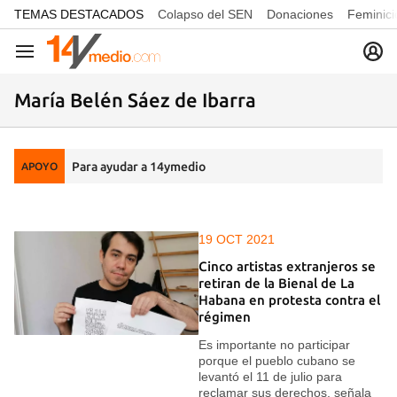
common.go-to-content
TEMAS DESTACADOS
Colapso del SEN
Donaciones
Feminici
Navegación
María Belén Sáez de Ibarra
Para ayudar a 14ymedio
APOYO
19 OCT 2021
Cinco artistas extranjeros se
retiran de la Bienal de La
Habana en protesta contra el
régimen
Es importante no participar
porque el pueblo cubano se
levantó el 11 de julio para
reclamar sus derechos, señala