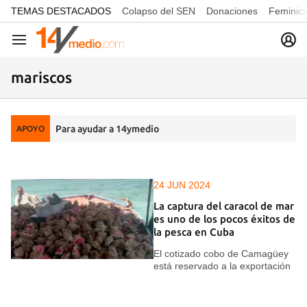
common.go-to-content
TEMAS DESTACADOS
Colapso del SEN
Donaciones
Feminici
Navegación
mariscos
Para ayudar a 14ymedio
APOYO
24 JUN 2024
La captura del caracol de mar
es uno de los pocos éxitos de
la pesca en Cuba
El cotizado cobo de Camagüey
está reservado a la exportación