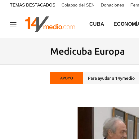
common.go-to-content
TEMAS DESTACADOS
Colapso del SEN
Donaciones
Femi
CUBA
ECONOMÍ
Navegación
Medicuba Europa
Para ayudar a 14ymedio
APOYO