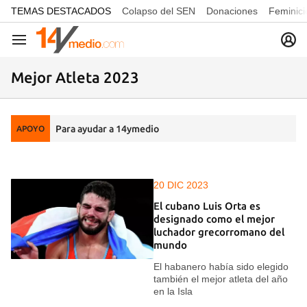
common.go-to-content
TEMAS DESTACADOS
Colapso del SEN
Donaciones
Feminici
Navegación
Mejor Atleta 2023
Para ayudar a 14ymedio
APOYO
20 DIC 2023
El cubano Luis Orta es
designado como el mejor
luchador grecorromano del
mundo
El habanero había sido elegido
también el mejor atleta del año
en la Isla