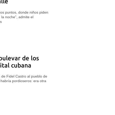
lle
ios puntos, donde niños piden
 la noche”, admite el
es
"bulevar de los
ital cubana
de Fidel Castro al pueblo de
habría pordioseros: era otra