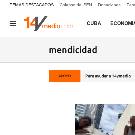
common.go-to-content
TEMAS DESTACADOS
Colapso del SEN
Donaciones
Femi
CUBA
ECONOMÍ
Navegación
mendicidad
Para ayudar a 14ymedio
APOYO