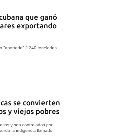
l cubana que ganó
lares exportando
an "aportado" 2.240 toneladas
cas se convierten
os y viejos pobres
resos y son controlados por
orda la indigencia llamado