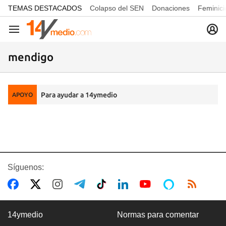
common.go-to-content
TEMAS DESTACADOS
Colapso del SEN
Donaciones
Feminici
Navegación
mendigo
Para ayudar a 14ymedio
APOYO
Síguenos:
14ymedio
Normas para comentar