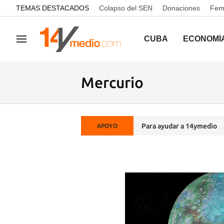
common.go-to-content
TEMAS DESTACADOS
Colapso del SEN
Donaciones
Femi
CUBA
ECONOMÍ
Navegación
Mercurio
Para ayudar a 14ymedio
APOYO