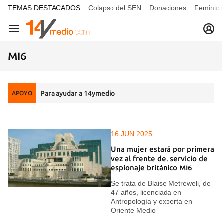
common.go-to-content
TEMAS DESTACADOS
Colapso del SEN
Donaciones
Feminici
Navegación
MI6
Para ayudar a 14ymedio
APOYO
16 JUN 2025
Una mujer estará por primera
vez al frente del servicio de
espionaje británico MI6
Se trata de Blaise Metreweli, de
47 años, licenciada en
Antropología y experta en
Oriente Medio