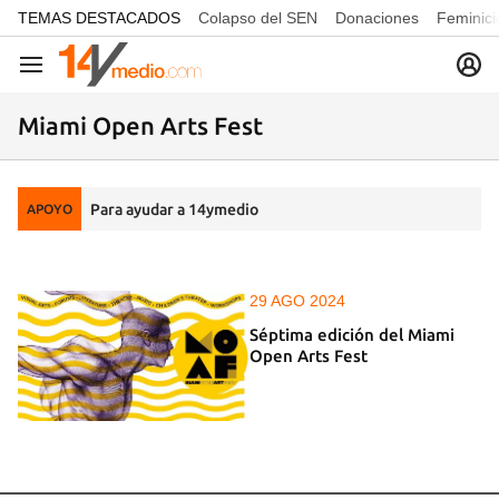
common.go-to-content
TEMAS DESTACADOS
Colapso del SEN
Donaciones
Feminici
Navegación
Miami Open Arts Fest
Para ayudar a 14ymedio
APOYO
29 AGO 2024
Séptima edición del Miami
Open Arts Fest