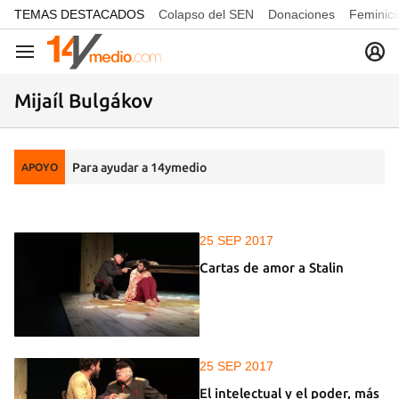
common.go-to-content
TEMAS DESTACADOS
Colapso del SEN
Donaciones
Feminici
Navegación
Mijaíl Bulgákov
Para ayudar a 14ymedio
APOYO
25 SEP 2017
Cartas de amor a Stalin
25 SEP 2017
El intelectual y el poder, más