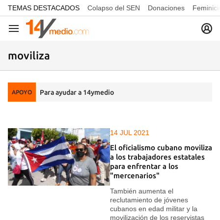
common.go-to-content
TEMAS DESTACADOS
Colapso del SEN
Donaciones
Feminici
Navegación
moviliza
Para ayudar a 14ymedio
APOYO
14 JUL 2021
El oficialismo cubano moviliza
a los trabajadores estatales
para enfrentar a los
"mercenarios"
También aumenta el
reclutamiento de jóvenes
cubanos en edad militar y la
movilización de los reservistas