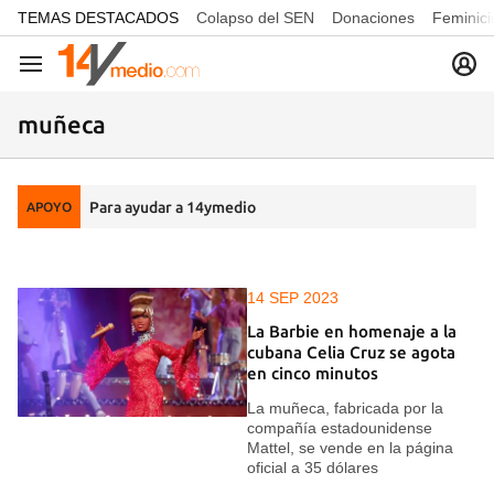
common.go-to-content
TEMAS DESTACADOS
Colapso del SEN
Donaciones
Feminici
Navegación
muñeca
Para ayudar a 14ymedio
APOYO
14 SEP 2023
La Barbie en homenaje a la
cubana Celia Cruz se agota
en cinco minutos
La muñeca, fabricada por la
compañía estadounidense
Mattel, se vende en la página
oficial a 35 dólares