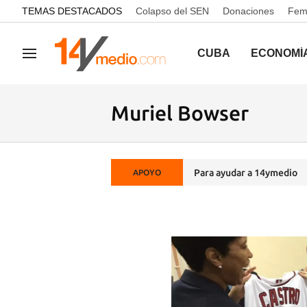
common.go-to-content
TEMAS DESTACADOS
Colapso del SEN
Donaciones
Femi
CUBA
ECONOMÍ
Navegación
Muriel Bowser
Para ayudar a 14ymedio
APOYO