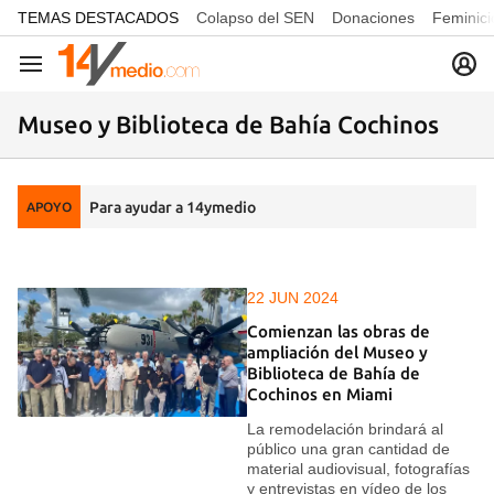
common.go-to-content
TEMAS DESTACADOS
Colapso del SEN
Donaciones
Feminici
Navegación
Museo y Biblioteca de Bahía Cochinos
Para ayudar a 14ymedio
APOYO
22 JUN 2024
Comienzan las obras de
ampliación del Museo y
Biblioteca de Bahía de
Cochinos en Miami
La remodelación brindará al
público una gran cantidad de
material audiovisual, fotografías
y entrevistas en vídeo de los