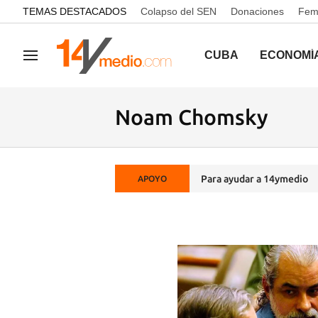
common.go-to-content
TEMAS DESTACADOS
Colapso del SEN
Donaciones
Femi
CUBA
ECONOMÍ
Navegación
Noam Chomsky
Para ayudar a 14ymedio
APOYO