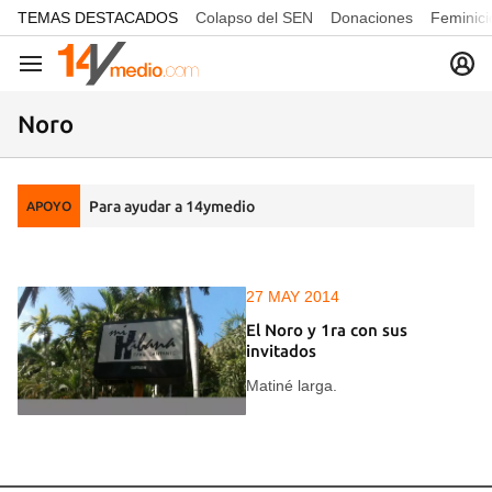
common.go-to-content
TEMAS DESTACADOS
Colapso del SEN
Donaciones
Feminici
Navegación
Noro
Para ayudar a 14ymedio
APOYO
27 MAY 2014
El Noro y 1ra con sus
invitados
Matiné larga.