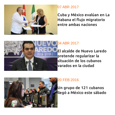
07 ABR 2017
Cuba y México evalúan en La
Habana el flujo migratorio
entre ambas naciones
04 ABR 2017
El alcalde de Nuevo Laredo
pretende regularizar la
situación de los cubanos
varados en la ciudad
20 FEB 2016
Un grupo de 121 cubanos
llegó a México este sábado