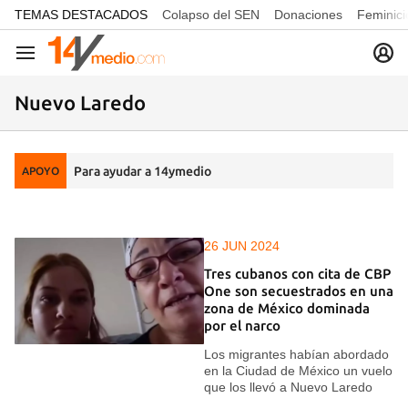
common.go-to-content
TEMAS DESTACADOS
Colapso del SEN
Donaciones
Feminici
Navegación
Nuevo Laredo
Para ayudar a 14ymedio
APOYO
26 JUN 2024
Tres cubanos con cita de CBP
One son secuestrados en una
zona de México dominada
por el narco
Los migrantes habían abordado
en la Ciudad de México un vuelo
que los llevó a Nuevo Laredo