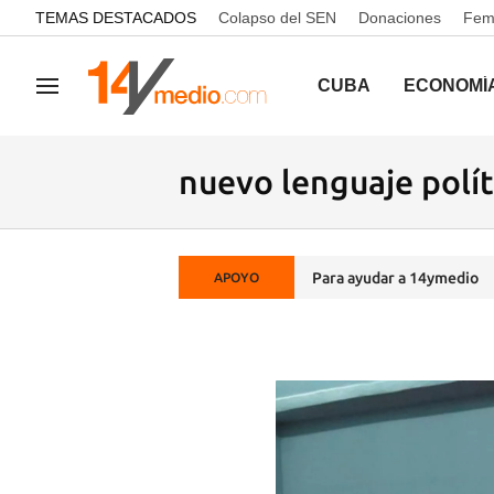
common.go-to-content
TEMAS DESTACADOS
Colapso del SEN
Donaciones
Femi
CUBA
ECONOMÍ
Navegación
nuevo lenguaje polít
Para ayudar a 14ymedio
APOYO