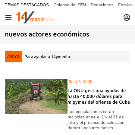
common.go-to-content
TEMAS DESTACADOS
Colapso del SEN
Donaciones
Feminici
Navegación
nuevos actores económicos
Para ayudar a 14ymedio
APOYO
30 JUN 2025
La ONU gestiona ayudas de
hasta 40.000 dólares para
mipymes del oriente de Cuba
Las postulaciones serán
recibidas entre el 1 y el 31 de
julio y el proceso de selección
durará unos tres meses