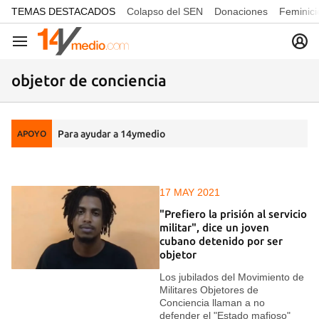
common.go-to-content
TEMAS DESTACADOS
Colapso del SEN
Donaciones
Feminici
Navegación
objetor de conciencia
Para ayudar a 14ymedio
APOYO
17 MAY 2021
"Prefiero la prisión al servicio
militar", dice un joven
cubano detenido por ser
objetor
Los jubilados del Movimiento de
Militares Objetores de
Conciencia llaman a no
defender el "Estado mafioso"