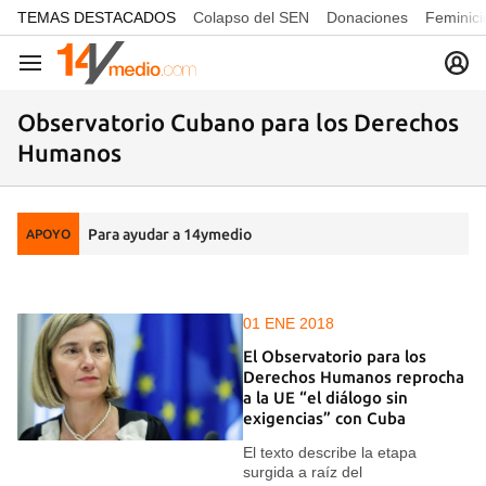
common.go-to-content
TEMAS DESTACADOS
Colapso del SEN
Donaciones
Feminici
Navegación
Observatorio Cubano para los Derechos
Humanos
Para ayudar a 14ymedio
APOYO
01 ENE 2018
El Observatorio para los
Derechos Humanos reprocha
a la UE “el diálogo sin
exigencias” con Cuba
El texto describe la etapa
surgida a raíz del