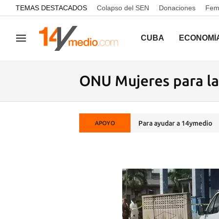
common.go-to-content
TEMAS DESTACADOS
Colapso del SEN
Donaciones
Femi
CUBA
ECONOMÍ
Navegación
ONU Mujeres para la
Para ayudar a 14ymedio
APOYO